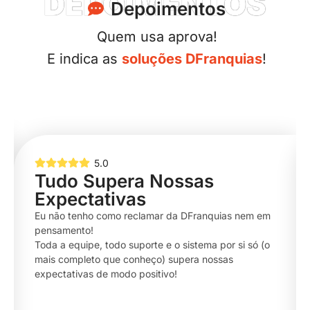
DEPOIMENTOS
Depoimentos
Quem usa aprova!
E indica as
soluções DFranquias
!
5.0
Atendimento que Faz a
Diferença
Minha experiência com a DFranquias foi a melhor
possível. O sistema é completo e fácil de usar, mas o
grande diferencial é a equipe: sempre solícitos e
pacientes, com um destaque para a incrível Leticia
Sotelo.