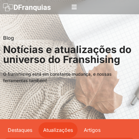
Blog
Notícias e atualizações do
universo do Franshising
O franshising está em constante mudança, e nossas
ferramentas também!
Destaques
Atualizações
Artigos
Searc