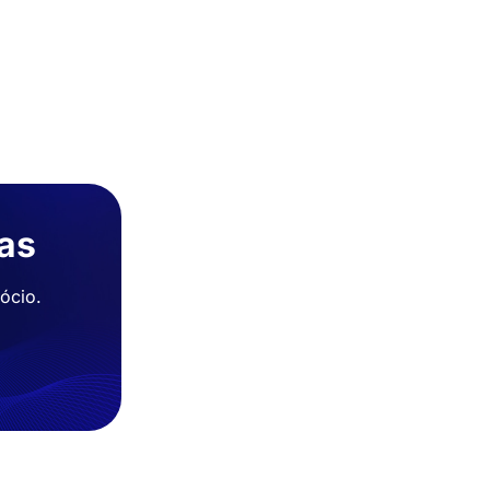
ias
ócio.