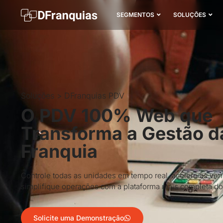
SEGMENTOS
SOLUÇÕES
Soluções > DFranquias PDV
O PDV 100% Web que
Transforma a Gestão d
Franquia
Controle todas as unidades em tempo real, acelere as ve
simplifique operações com a plataforma mais completa d
Solicite uma Demonstração