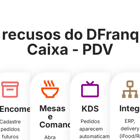
s recusos do DFranq
Caixa - PDV
Mesas
Inte
KDS
Encomendas
e
ERP,
Pedidos
Cadastre
Comandas
delivery
aparecem
pedidos
(iFood/R
automaticamente
futuros
Abra