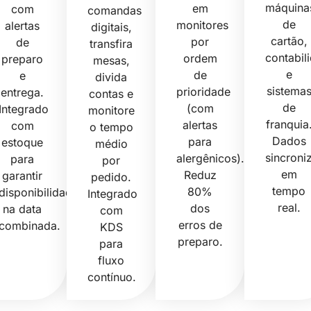
máquina
em
com
comandas
de
monitores
alertas
digitais,
cartão,
por
de
transfira
contabil
ordem
preparo
mesas,
e
de
e
divida
sistema
prioridade
entrega.
contas e
de
(com
Integrado
monitore
franquia
alertas
com
o tempo
Dados
para
estoque
médio
sincroni
alergênicos).
para
por
em
Reduz
garantir
pedido.
tempo
80%
disponibilidade
Integrado
real.
dos
na data
com
erros de
combinada.
KDS
preparo.
para
fluxo
contínuo.