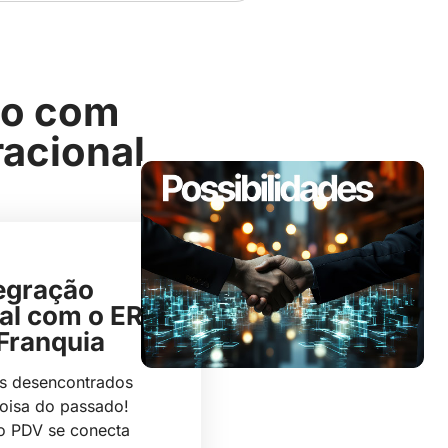
io com
racional
egração
ão
al com o ERP
Franquia
s desencontrados
oisa do passado!
o PDV se conecta