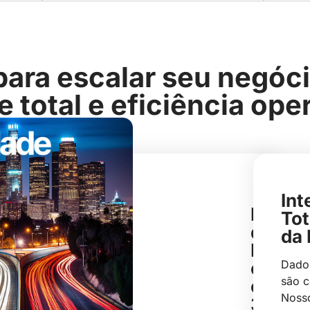
 para escalar seu negóc
e total e eficiência ope
Int
Emiss
Tot
de
da 
NF-
uto
e
Dado
são c
em
Noss
3