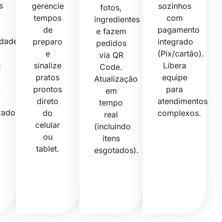
s
gerencie
sozinhos
fotos,
tempos
com
ingredientes
de
pagamento
e fazem
idade
preparo
integrado
pedidos
e
(Pix/cartão).
via QR
s
sinalize
Libera
Code.
pratos
equipe
Atualização
.
prontos
para
em
direto
atendimentos
tempo
zados
do
complexos.
real
celular
(incluindo
ou
itens
tablet.
esgotados).