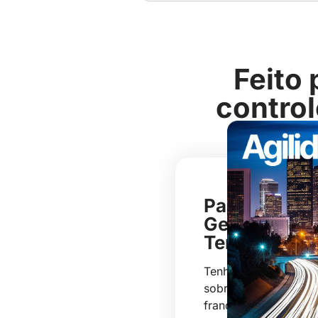
Feito
control
Painéis de
Gestão em
Tempo Real
Tenha controle absol
sobre sua rede de
franquias! Nosso