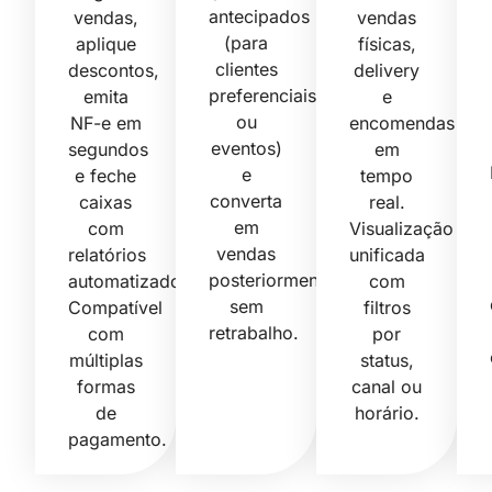
antecipados
vendas,
vendas
(para
aplique
físicas,
clientes
descontos,
delivery
preferenciais
emita
e
ou
NF-e em
encomendas
eventos)
segundos
em
e
e feche
tempo
converta
caixas
real.
em
com
Visualização
vendas
relatórios
unificada
posteriormente
automatizados.
com
sem
Compatível
filtros
retrabalho.
com
por
múltiplas
status,
formas
canal ou
de
horário.
pagamento.