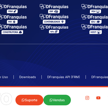
e Uso
Downloads
DFranquias API (FRM)
DFranquias
TO
Suporte
Vendas