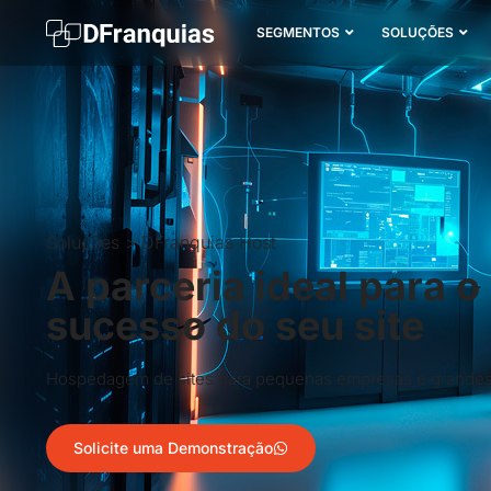
SEGMENTOS
SOLUÇÕES
Soluções > DFranquias Host
A parceria ideal para o
sucesso do seu site
Hospedagem de sites para pequenas empresas e grande
Solicite uma Demonstração