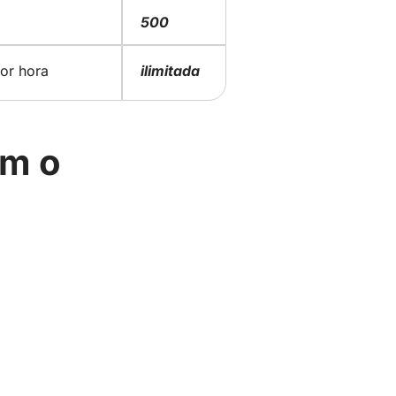
500
or hora
ilimitada
am o