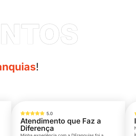
ENTOS
anquias
!
5.0
Atendimento que Faz a
Diferença
i
Minha experiência com a DFranquias foi a