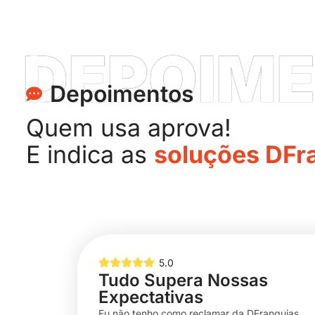
DEPOIM
Depoimentos
Quem usa aprova!
E indica as
soluções DFr
5.0
Tudo Supera Nossas
Expectativas
Eu não tenho como reclamar da DFranquias