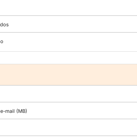
ados
ão
e-mail (MB)