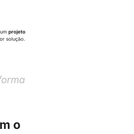
 um
projeto
or solução.
 forma
am o