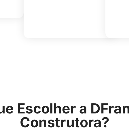
tecno
e
confo
ue Escolher a DFra
Construtora?