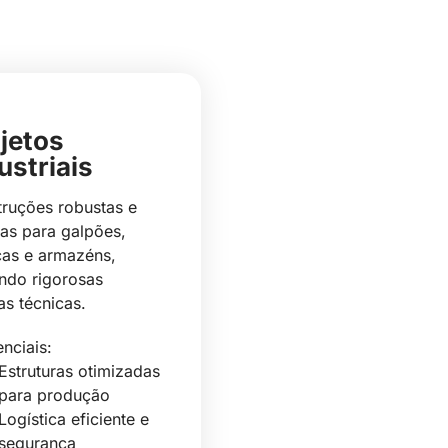
jetos
os
ustriais
nciais
ruções robustas e
as para galpões,
cas e armazéns,
em
ndo rigorosas
s técnicas.
enciais:
Estruturas otimizadas
para produção
Logística eficiente e
adas
segurança