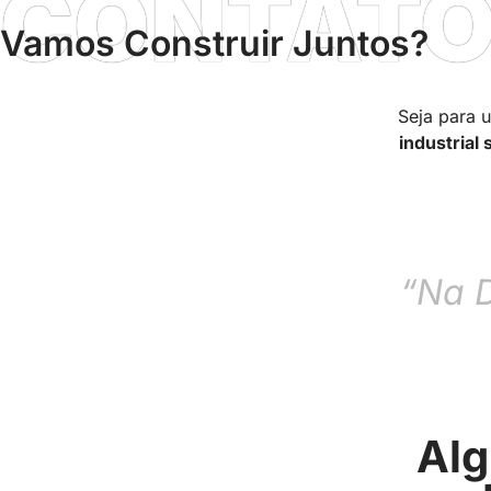
CONTAT
Vamos Construir Juntos?
Seja para
industrial
“Na D
Alg