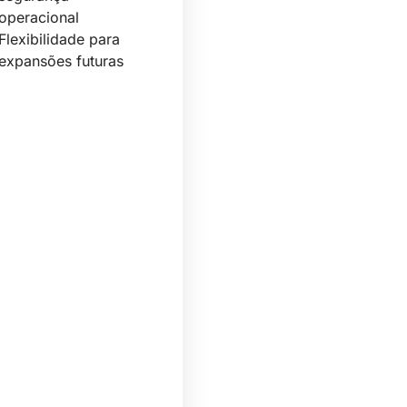
operacional
Flexibilidade para
tos
expansões futuras
s.
s:
as
gentes
eitamento
ço
ais
ilidade
ração