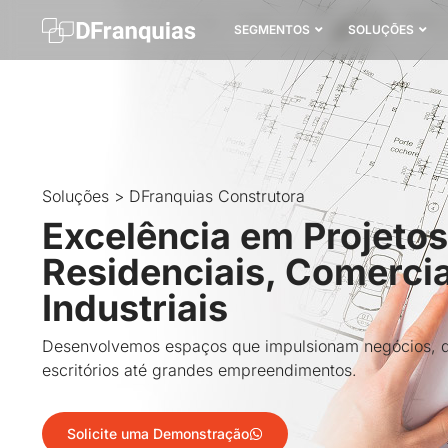
SEGMENTOS
SOLUÇÕES
Soluções > DFranquias Construtora
Excelência em Projetos
Residenciais, Comercia
Industriais
Desenvolvemos espaços que impulsionam negócios, d
escritórios até grandes empreendimentos.
Solicite uma Demonstração