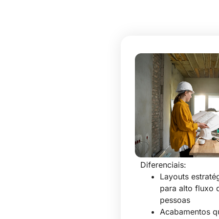
Projetos
Comerciais
Desenvolvemos esp
que
impulsionam
negócios
, desde loja
escritórios até grand
empreendimentos.
Diferenciais:
Layouts estraté
para alto fluxo 
pessoas
Acabamentos q