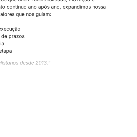
nto contínuo ano após ano, expandimos nossa
alores que nos guiam:
 execução
 de prazos
ia
etapa
listanos desde 2013.”