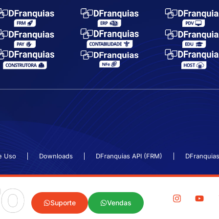
e Uso
Downloads
DFranquias API (FRM)
DFranquias
TO
Suporte
Vendas