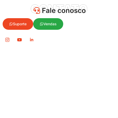
CONTATO
Fale conosco
Suporte
Vendas