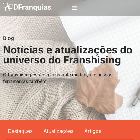
Blog
Notícias e atualizações do
universo do Franshising
O franshising está em constante mudança, e nossas
ferramentas também!
Destaques
Atualizações
Artigos
Searc