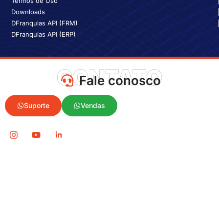
Termos de Uso
Downloads
DFranquias API (FRM)
DFranquias API (ERP)
CONTATO
Fale conosco
Suporte
Vendas