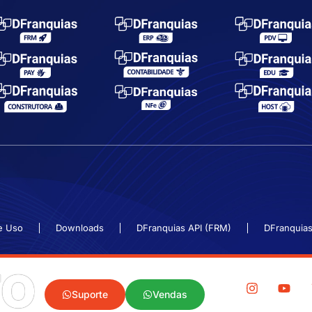
e Uso
Downloads
DFranquias API (FRM)
DFranquias
TO
Suporte
Vendas