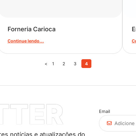
Forneria Carioca
E
Continue lendo...
C
<
1
2
3
4
TTER
Email
es notícias e atualizações do