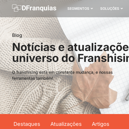
SEGMENTOS
SOLUÇÕES
Blog
Notícias e atualizaçõ
universo do Franshisi
O franshising está em constante mudança, e nossas
ferramentas também!
Destaques
Atualizações
Artigos