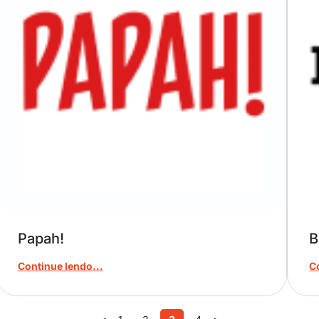
Papah!
B
Continue lendo...
C