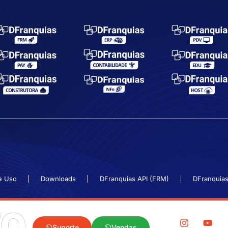
e Uso
Downloads
DFranquias API (FRM)
DFranquias
TO
Suporte
Vendas