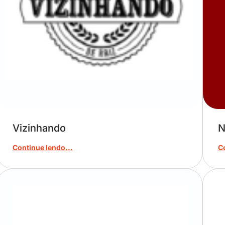
Vizinhando
N
Continue lendo...
C