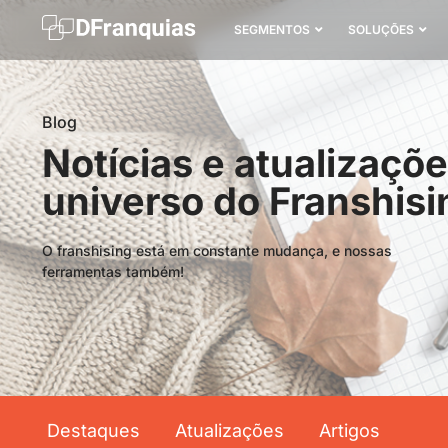
SEGMENTOS
SOLUÇÕES
Blog
Notícias e atualizaçõ
universo do Franshisi
O franshising está em constante mudança, e nossas
ferramentas também!
Destaques
Atualizações
Artigos