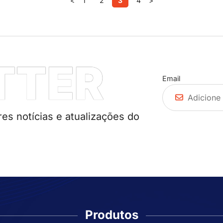
<
1
2
3
4
>
TTER
Email
es notícias e atualizações do
Produtos